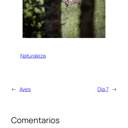
Naturaleza
←
Aves
Día 7
→
Comentarios