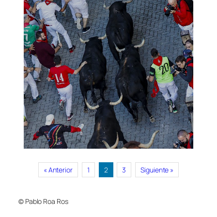
« Anterior
1
2
3
Siguiente »
© Pablo Roa Ros