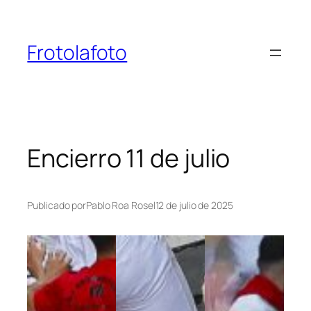
Saltar
al
contenido
Frotolafoto
Encierro 11 de julio
Publicado por
Pablo Roa Ros
el
12 de julio de 2025