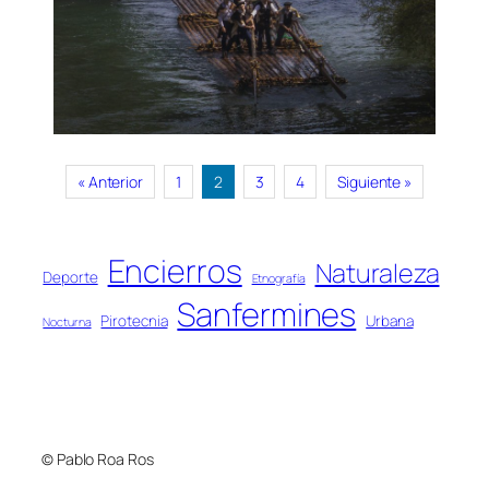
« Anterior
1
2
3
4
Siguiente »
Encierros
Naturaleza
Deporte
Etnografía
Sanfermines
Pirotecnia
Urbana
Nocturna
© Pablo Roa Ros