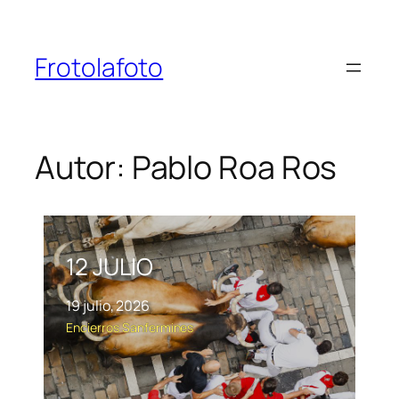
Saltar
al
contenido
Frotolafoto
Autor:
Pablo Roa Ros
12 JULIO
19 julio, 2026
Encierros
Sanfermines